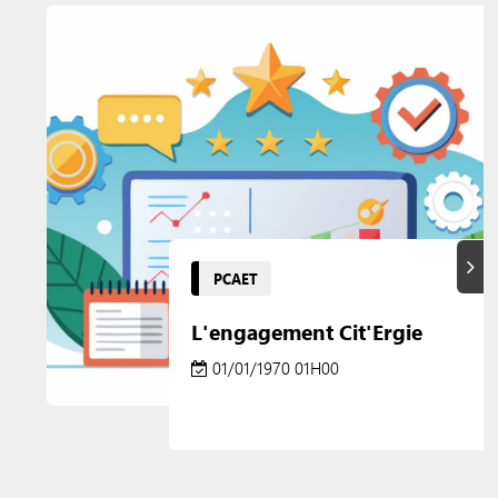
Suiva
PCAET
L'engagement Cit'Ergie
01/01/1970 01H00