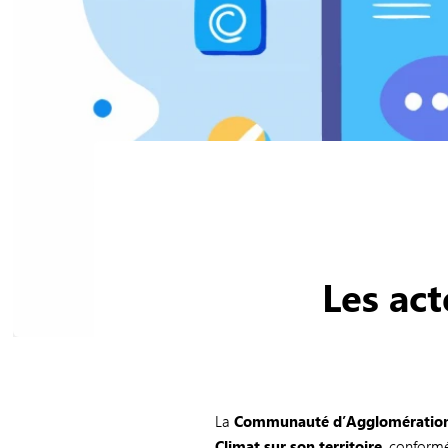
Les act
La
Communauté d’Agglomératio
Climat sur son territoire
, conformé