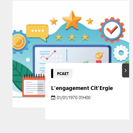
Suiva
PCAET
L'engagement Cit'Ergie
01/01/1970 01H00