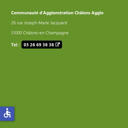
Communauté d'Agglomération Châlons Agglo
26 rue Joseph-Marie Jacquard
51000 Châlons-en-Champagne
Tel :
03 26 69 38 38
accessible