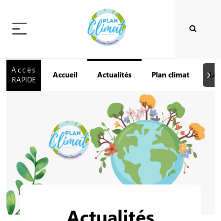
Accès
Accueil
Actualités
Plan climat
Le 
Suiva
RAPIDE
Actualités