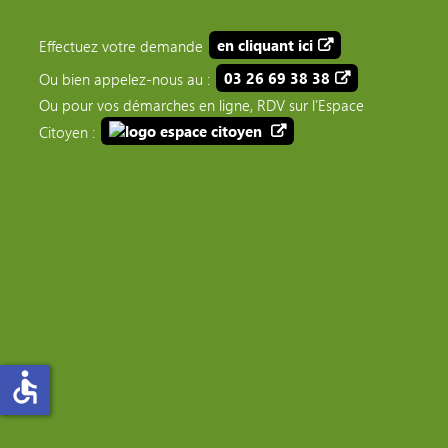
Effectuez votre demande
en cliquant ici
Ou bien appelez-nous au :
03 26 69 38 38
Ou pour vos démarches en ligne, RDV sur l'Espace
Citoyen :
accessible